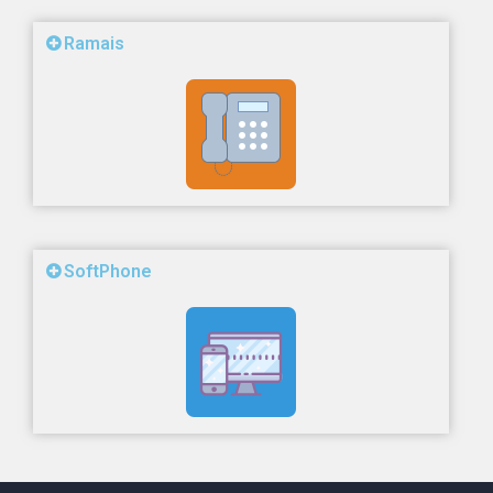
Ramais
SoftPhone